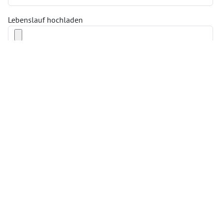
Lebenslauf hochladen
Ihre Nachricht an uns
Formular absenden
Hinweis