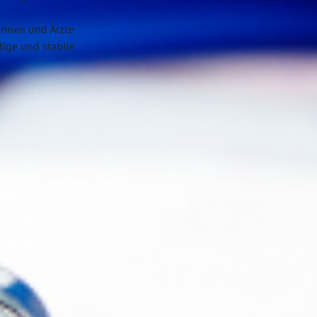
tinnen und Ärzte
tige und stabile