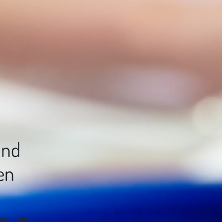
und
en
derungen